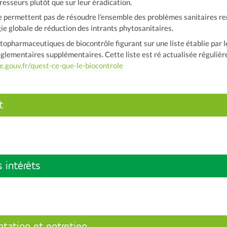
resseurs plutôt que sur leur éradication.
e permettent pas de résoudre l’ensemble des problèmes sanitaires renc
ie globale de réduction des intrants phytosanitaires.
topharmaceutiques de biocontrôle figurant sur une liste établie par le
glementaires supplémentaires. Cette liste est ré actualisée régulière
re.gouv.fr/quest-ce-que-le-biocontrole
t
 intérêts
ntation et entretien