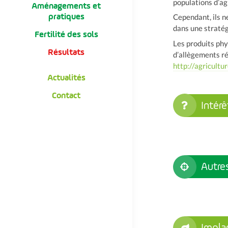
populations d’ag
Aménagements et
pratiques
Cependant, ils n
dans une stratég
Fertilité des sols
Les produits phy
Résultats
d’allègements ré
http://agricultu
Actualités
Contact
Intérê
Autres
Impla