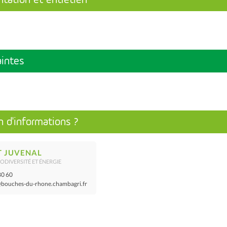
aintes
n d'informations ?
T JUVENAL
ODIVERSITÉ ET ÉNERGIE
80 60
@bouches-du-rhone.chambagri.fr