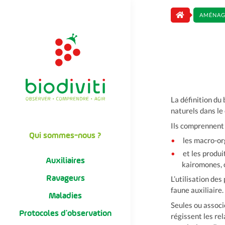
AMÉNAG
La définition du
naturels dans le 
Ils comprennent e
Qui sommes-nous ?
les macro-o
et les produ
Auxiliaires
kairomones, o
Ravageurs
L’utilisation de
faune auxiliaire.
Maladies
Seules ou associ
Protocoles d'observation
régissent les rel