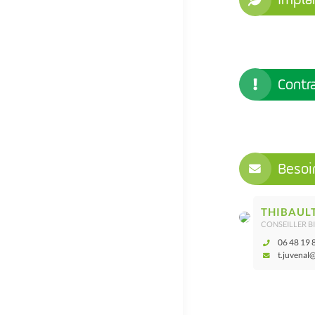
Contr
Besoi
THIBAUL
CONSEILLER BI
06 48 19 
t.juvenal