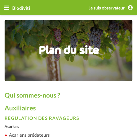
Biodiviti
Je suis observateur
Plan du site
Qui sommes-nous ?
Auxiliaires
RÉGULATION DES RAVAGEURS
Acariens
Acariens prédateurs