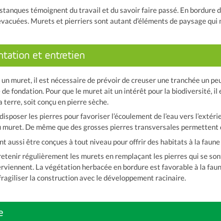
stanques témoignent du travail et du savoir faire passé. En bordure 
 évacuées. Murets et pierriers sont autant d’éléments de paysage qui 
ntation et entretien
er un muret, il est nécessaire de prévoir de creuser une tranchée un p
e de fondation. Pour que le muret ait un intérêt pour la biodiversité, il
 terre, soit conçu en pierre sèche.
disposer les pierres pour favoriser l’écoulement de l’eau vers l’extér
u muret. De même que des grosses pierres transversales permettent d’as
t aussi être conçues à tout niveau pour offrir des habitats à la faune
tretenir régulièrement les murets en remplaçant les pierres qui se so
rviennent. La végétation herbacée en bordure est favorable à la faune
fragiliser la construction avec le développement racinaire.
e